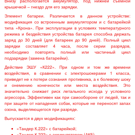
Внизу распологается аккумулятор, под нижней съемной
крышечкой – гнездо для его зарядки.
Элемент батареи. Различается в данном устройстве:
модификация со встроенным аккумулятором и с батарейкой
типа «Крона». При эксплуатации в условиях температурного
режима и бездействия устройства батарея способна держать
заряд до 30 дней (для батареек до 90 дней). Полный цикл
зарядки составляет 4 часа, после серии разрядов,
необходимо повторять полный или частичный цикл
подзарядки (замена батарейки).
Действие ЭШУ «К222». При одном и том же времени
воздействия, в сравнении с электрошокерами 1 класса,
приведет не к потери сознания противника, а к болевому шоку
и онемению конечности или места воздействия. Это
значительно снижает риск летального исхода у условного
агрессора. Эффективен как при самообороне от людей, так и
при защите от нападения собак, которые не переносят запах
озона, выделяющегося при разряде.
Выпускается в двух модификациях:
«Тандер К.222» с батарейкой;
«Тандер К.222» с аккумулятором (АКБ).