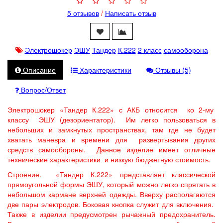
5 отзывов
/
Написать отзыв
Электрошокер
ЭШУ
Тандер
К.222
2 класс
самооборона
Описание
Характеристики
Отзывы (5)
Вопрос/Ответ
Электрошокер «Тандер К.222» с АКБ относится ко 2-му
классу ЭШУ (дезориентатор). Им легко пользоваться в
небольших и замкнутых пространствах, там где не будет
хватать маневра и времени для развертывания других
средств самообороны. Данное изделие имеет отличные
технические характеристики и низкую бюджетную стоимость.
Строение. «Тандер К.222» представляет классической
прямоугольной формы ЭШУ, который можно легко спрятать в
небольшом кармане верхней одежды. Вверху располагаются
две пары электродов. Боковая кнопка служит для включения.
Также в изделии предусмотрен рычажный предохранитель.